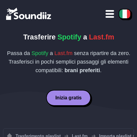
Trasferire
Spotify
a
Last.fm
Passa da
Spotify
a
Last.fm
senza ripartire da zero.
Trasferisci in pochi semplici passaggi gli elementi
compatibili:
brani preferiti
.
Inizia gratis
Trasferimento playlist
Last.fm
Importa playlist s