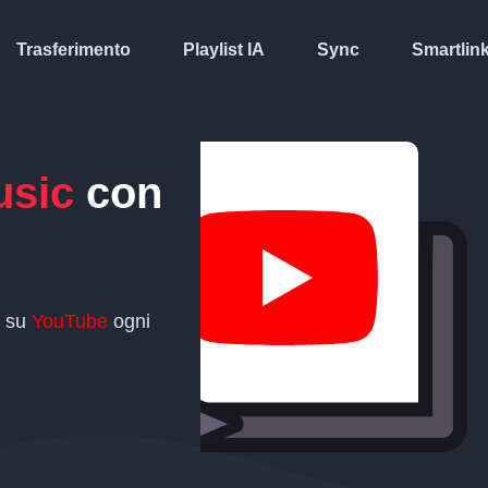
Trasferimento
Playlist IA
Sync
Smartlin
usic
con
t su
YouTube
ogni