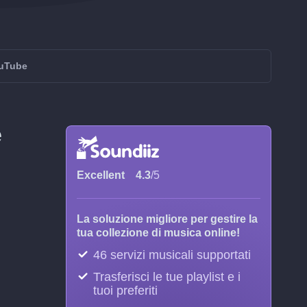
ouTube
e
Excellent
4.3
/5
La soluzione migliore per gestire la
tua collezione di musica online!
46 servizi musicali supportati
Trasferisci le tue playlist e i
tuoi preferiti