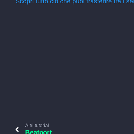
Scopri tutto ciò che puoi trasferire tra i se
Altri tutorial
Beatport