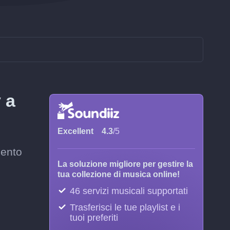
 a
Excellent
4.3
/5
mento
La soluzione migliore per gestire la
tua collezione di musica online!
46 servizi musicali supportati
Trasferisci le tue playlist e i
tuoi preferiti