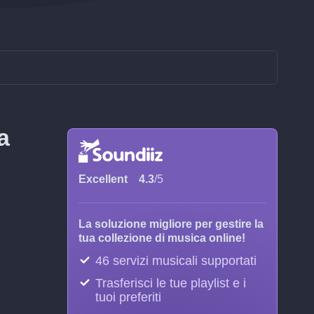
a
Excellent
4.3
/5
La soluzione migliore per gestire la
tua collezione di musica online!
46 servizi musicali supportati
Trasferisci le tue playlist e i
tuoi preferiti