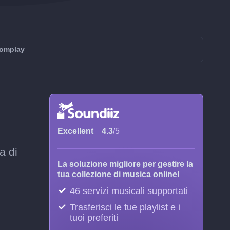
oomplay
Excellent
4.3
/5
a di
La soluzione migliore per gestire la
tua collezione di musica online!
46 servizi musicali supportati
Trasferisci le tue playlist e i
tuoi preferiti