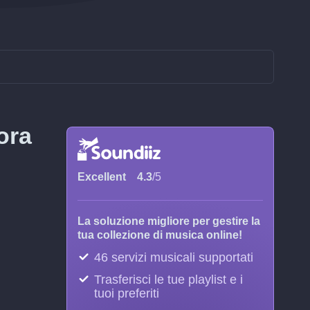
ora
Excellent
4.3
/5
La soluzione migliore per gestire la
tua collezione di musica online!
46 servizi musicali supportati
Trasferisci le tue playlist e i
tuoi preferiti