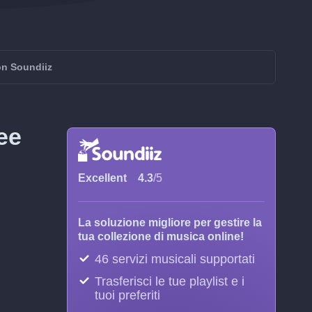
on Soundiiz
ee
Excellent
4.3
/5
La soluzione migliore per gestire la
tua collezione di musica online!
46 servizi musicali supportati
Trasferisci le tue playlist e i
tuoi preferiti