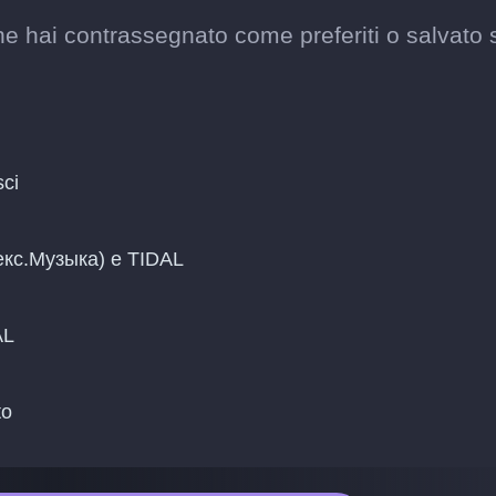
che hai contrassegnato come preferiti o salvato 
sci
декс.Музыка) e TIDAL
AL
to