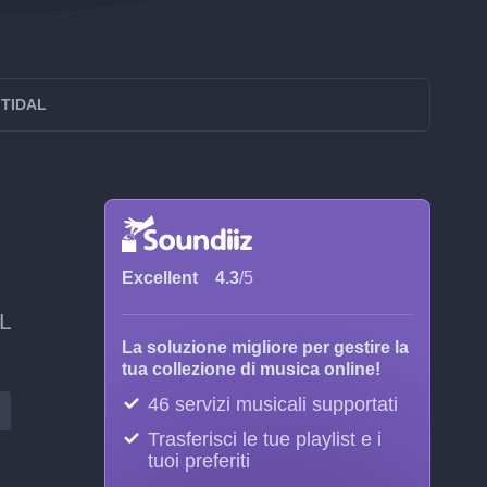
 TIDAL
Excellent
4.3
/5
AL
La soluzione migliore per gestire la
tua collezione di musica online!
46 servizi musicali supportati
Trasferisci le tue playlist e i
tuoi preferiti