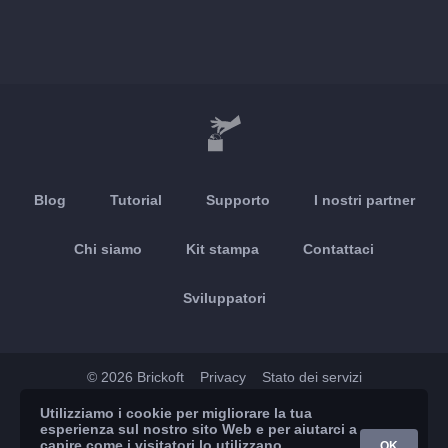
Blog
Tutorial
Supporto
I nostri partner
Chi siamo
Kit stampa
Contattaci
Sviluppatori
© 2026 Brickoft
Privacy
Stato dei servizi
Utilizziamo i cookie per migliorare la tua
App Store
Google Play
esperienza sul nostro sito Web e per aiutarci a
capire come i visitatori lo utilizzano.
OK