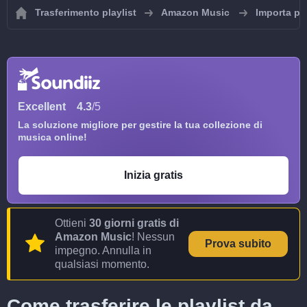
Trasferimento playlist
Amazon Music
Importa pl
Excellent
4.3
/5
La soluzione migliore per gestire la tua collezione di
musica online!
Inizia gratis
Ottieni
30 giorni gratis di
Amazon Music
! Nessun
Prova subito
impegno. Annulla in
qualsiasi momento.
Come trasferire le playlist da