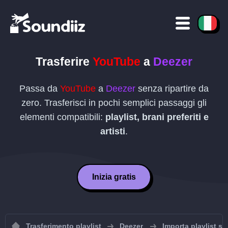
Trasferire
YouTube
a
Deezer
Passa da
YouTube
a
Deezer
senza ripartire da
zero. Trasferisci in pochi semplici passaggi gli
elementi compatibili:
playlist, brani preferiti e
artisti
.
Inizia gratis
Trasferimento playlist
Deezer
Importa playlist s