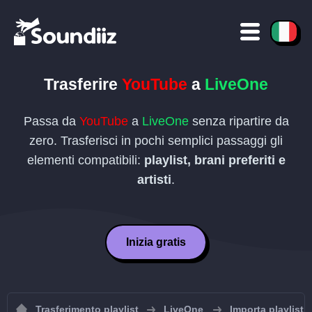
Trasferire
YouTube
a
LiveOne
Passa da
YouTube
a
LiveOne
senza ripartire da
zero. Trasferisci in pochi semplici passaggi gli
elementi compatibili:
playlist, brani preferiti e
artisti
.
Inizia gratis
Trasferimento playlist
LiveOne
Importa playlist