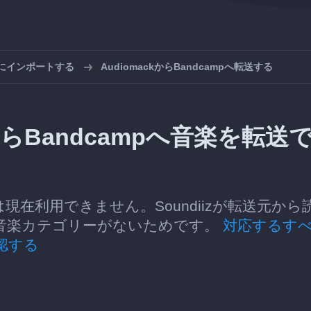
pにインポートする
AudiomackからBandcampへ転送する
ckからBandcampへ音楽を転送
転送は現在利用できません。Soundiizが転送元から
音楽カテゴリーがないためです。
対応するす
認する