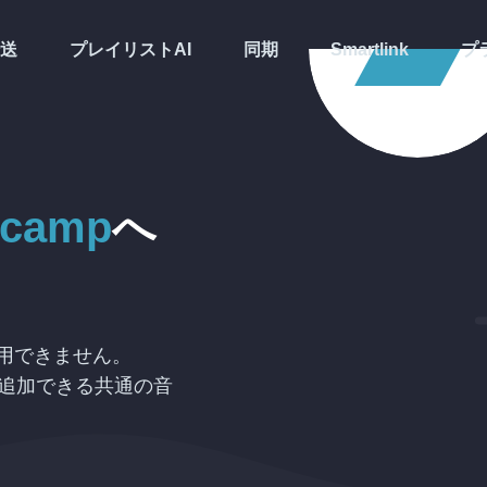
送
プレイリストAI
同期
Smartlink
プ
dcamp
へ
用できません。
先へ追加できる共通の音