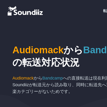
転
Audiomack
から
Ban
の
転送対応状況
Audiomack
から
Bandcamp
への直接転送は現在利
Soundiizが転送元から読み取り、同時に転送
楽カテゴリーがないためです。