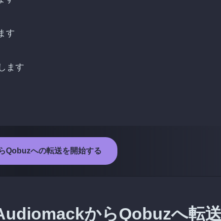
します
します
kからQobuzへの転送を開始する
diomackからQobuzへ転