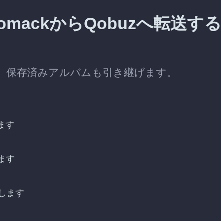
omackからQobuzへ転送す
ときに、保存済みアルバムも引き継げます。
ます
します
します