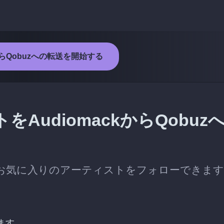
kからQobuzへの転送を開始する
AudiomackからQobuz
後も、お気に入りのアーティストをフォローできま
ます