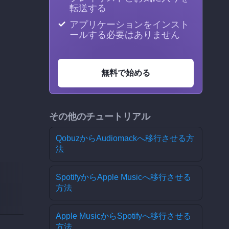
転送する
アプリケーションをインスト
ールする必要はありません
無料で始める
その他のチュートリアル
QobuzからAudiomackへ移行させる方
法
SpotifyからApple Musicへ移行させる
方法
Apple MusicからSpotifyへ移行させる
方法