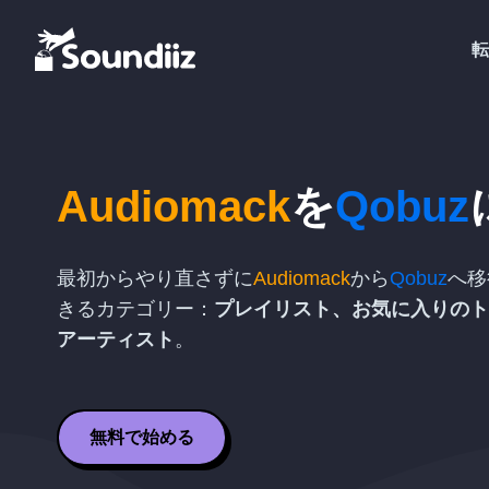
転
Audiomack
を
Qobuz
最初からやり直さずに
Audiomack
から
Qobuz
へ移
きるカテゴリー：
プレイリスト、お気に入りのト
アーティスト
。
無料で始める