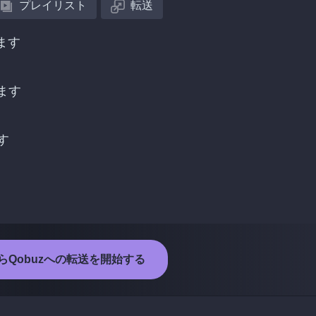
プレイリスト
転送
ます
します
す
kからQobuzへの転送を開始する