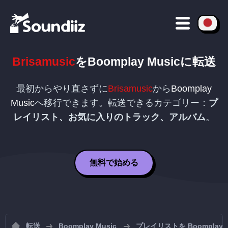
Brisamusic
を
Boomplay Music
に転送
最初からやり直さずに
Brisamusic
から
Boomplay
Music
へ移行できます。転送できるカテゴリー：
プ
レイリスト、お気に入りのトラック、アルバム
。
無料で始める
転送
Boomplay Music
プレイリストを Boomplay