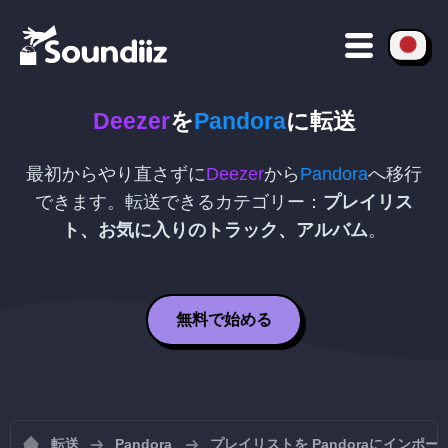
Deezer
を
Pandora
に転送
最初からやり直さずに
Deezer
から
Pandora
へ移行
できます。転送できるカテゴリー：
プレイリス
ト、お気に入りのトラック、アルバム
。
無料で始める
転送
Pandora
プレイリストを Pandoraにインポー