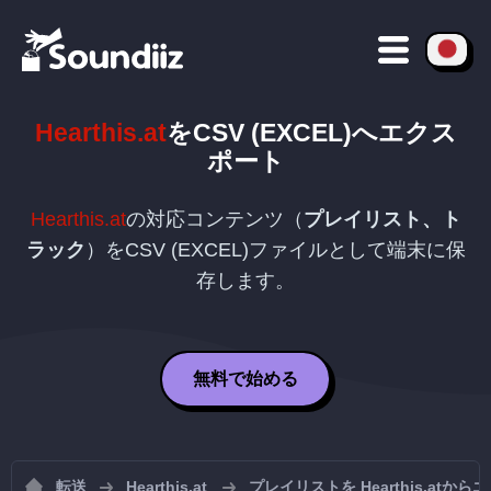
Hearthis.at
を
CSV (EXCEL)
へエクス
ポート
Hearthis.at
の対応コンテンツ（
プレイリスト、ト
ラック
）を
CSV (EXCEL)
ファイルとして端末に保
存します。
無料で始める
転送
Hearthis.at
プレイリストを Hearthis.atか