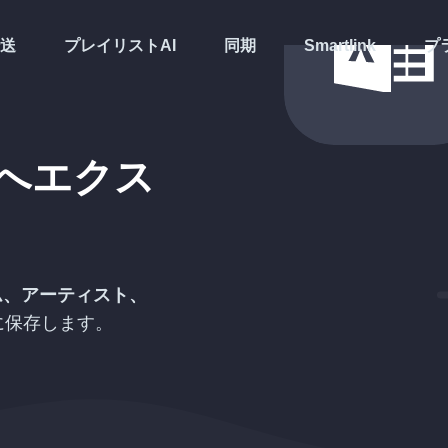
送
プレイリストAI
同期
Smartlink
プ
へエクス
ム、アーティスト、
に保存します。