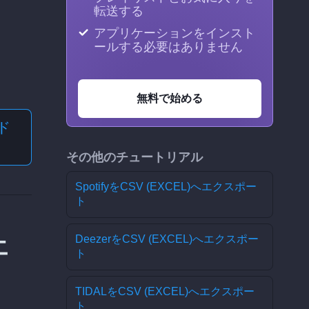
転送する
アプリケーションをインスト
ールする必要はありません
無料で始める
ド
その他のチュートリアル
SpotifyをCSV (EXCEL)へエクスポー
ト
DeezerをCSV (EXCEL)へエクスポー
エ
ト
TIDALをCSV (EXCEL)へエクスポー
ト