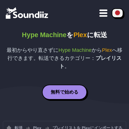
Hype Machine
を
Plex
に転送
最初からやり直さずに
Hype Machine
から
Plex
へ移
行できます。転送できるカテゴリー：
プレイリス
ト
。
無料で始める
転送
Plex
プレイリストを Plexにインポートする