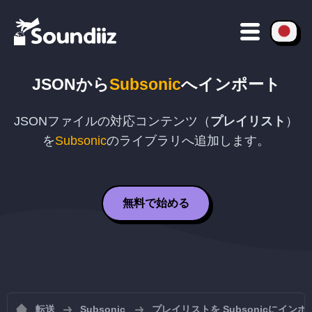
JSON
から
Subsonic
へインポート
JSON
ファイルの対応コンテンツ（
プレイリスト
）
を
Subsonic
のライブラリへ追加します。
無料で始める
転送
Subsonic
プレイリストを Subsonicにイン