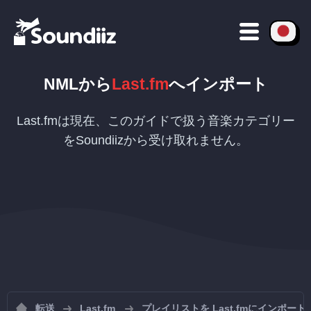
NML
から
Last.fm
へインポート
Last.fmは現在、このガイドで扱う音楽カテゴリー
をSoundiizから受け取れません。
転送
Last.fm
プレイリストを Last.fmにインポート