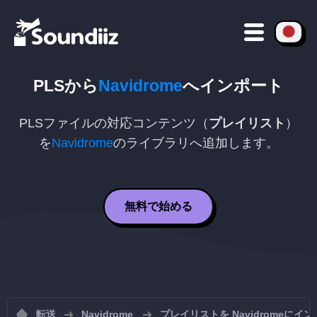
PLS
から
Navidrome
へインポート
PLS
ファイルの対応コンテンツ（
プレイリスト
）
を
Navidrome
のライブラリへ追加します。
無料で始める
転送
Navidrome
プレイリストを Navidromeにイ