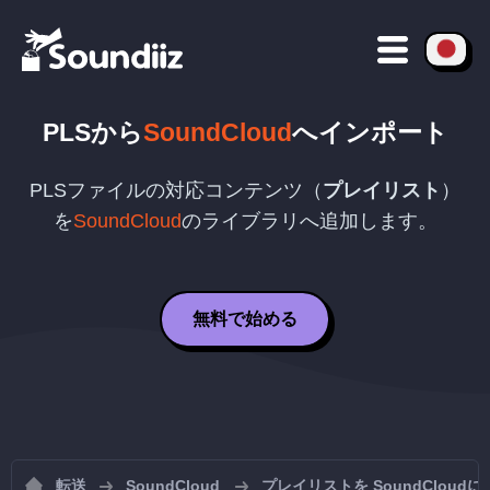
PLS
から
SoundCloud
へインポート
PLS
ファイルの対応コンテンツ（
プレイリスト
）
を
SoundCloud
のライブラリへ追加します。
無料で始める
転送
SoundCloud
プレイリストを SoundCloud