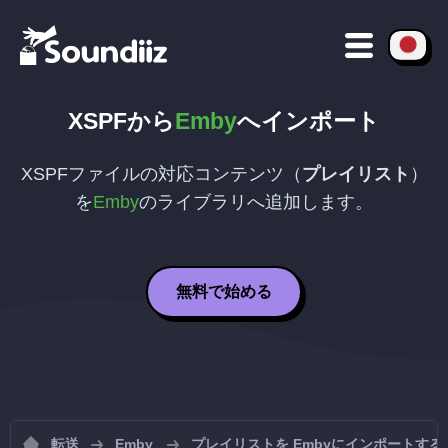
XSPF
から
Emby
へインポート
XSPF
ファイルの対応コンテンツ（
プレイリスト
）
を
Emby
のライブラリへ追加します。
無料で始める
転送
Emby
プレイリストを Embyにインポートする