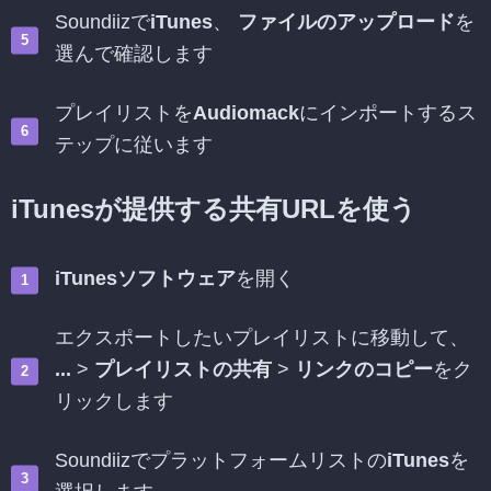
Soundiizで
iTunes
、
ファイルのアップロード
を
選んで確認します
プレイリストを
Audiomack
にインポートするス
テップに従います
iTunesが提供する共有URLを使う
iTunesソフトウェア
を開く
エクスポートしたいプレイリストに移動して、
...
>
プレイリストの共有
>
リンクのコピー
をク
リックします
Soundiizでプラットフォームリストの
iTunes
を