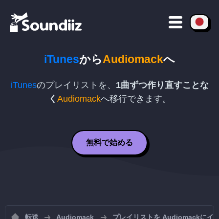
iTunes
から
Audiomack
へ
iTunes
のプレイリストを、
1曲ずつ作り直すことな
く
Audiomack
へ移行できます。
無料で始める
転送
Audiomack
プレイリストを Audiomackに