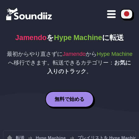
Jamendo
を
Hype Machine
に転送
最初からやり直さずに
Jamendo
から
Hype Machine
へ移行できます。転送できるカテゴリー：
お気に
入りのトラック
。
無料で始める
転送
Hype Machine
プレイリストを Hype Mach