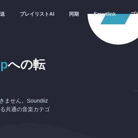
送
プレイリストAI
同期
Smartlink
プ
p
への
転
せん。Soundiiz
る共通の音楽カテゴ