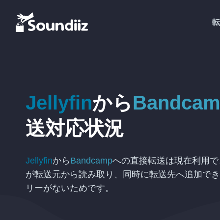
転
Jellyfin
から
Bandcam
送対応状況
Jellyfin
から
Bandcamp
への直接転送は現在利用できま
が転送元から読み取り、同時に転送先へ追加でき
リーがないためです。