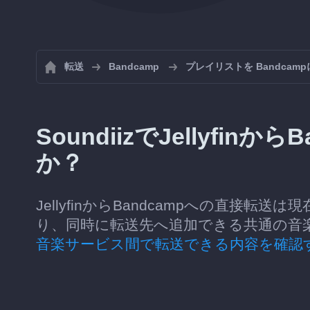
転送
Bandcamp
プレイリストを Bandcam
SoundiizでJellyfi
か？
JellyfinからBandcampへの直接転送
り、同時に転送先へ追加できる共通の音
音楽サービス間で転送できる内容を確認