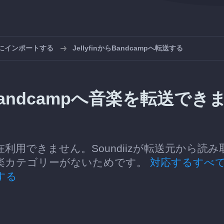
pにインポートする
JellyfinからBandcampへ転送する
nからBandcampへ音楽を転送でき
は現在利用できません。Soundiizが転送元から読み
楽カテゴリーがないためです。
対応するすべ
する