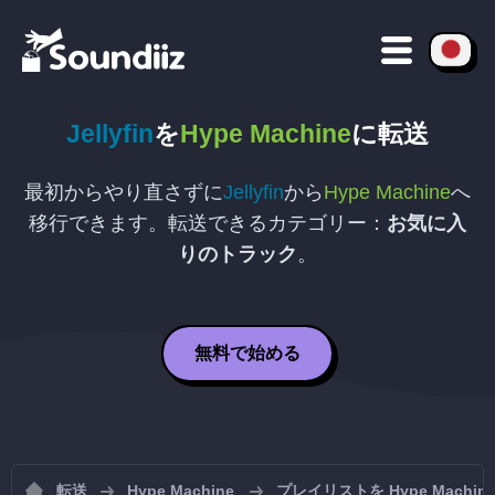
Jellyfin
を
Hype Machine
に転送
最初からやり直さずに
Jellyfin
から
Hype Machine
へ
移行できます。転送できるカテゴリー：
お気に入
りのトラック
。
無料で始める
転送
Hype Machine
プレイリストを Hype Mach