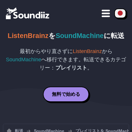
ListenBrainz
を
SoundMachine
に転送
最初からやり直さずに
ListenBrainz
から
SoundMachine
へ移行できます。転送できるカテゴ
リー：
プレイリスト
。
無料で始める
転送
SoundMachine
プレイリストを SoundMac