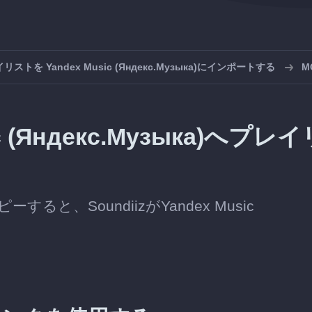
リストを Yandex Music (Яндекс.Музыка)にインポートする
M
c (Яндекс.Музыка)へプレイ
と、SoundiizがYandex Music
。