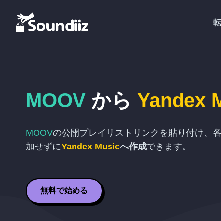
転
MOOV
から
Yandex 
MOOV
の公開プレイリストリンクを貼り付け、
加せずに
Yandex Music
へ作成
できます。
無料で始める