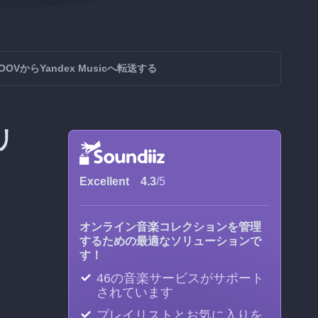
OOVからYandex Musicへ転送する
リ
Excellent
4.3
/5
オンライン音楽コレクションを管理
するための最適なソリューションで
す！
46の音楽サービスがサポート
されています
プレイリストとお気に入りを