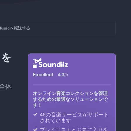
y Musicへ転送する
トを
Excellent
4.3
/5
全体
オンライン音楽コレクションを管理
するための最適なソリューションで
す！
46の音楽サービスがサポート
されています
プレイリストとお気に入りを