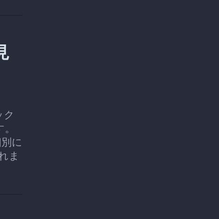
見
ック
す。
個別に
れま