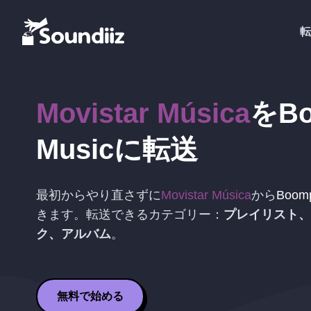
転
Movistar Música
を
B
Music
に転送
最初からやり直さずに
Movistar Música
から
Boomp
きます。転送できるカテゴリー：
プレイリスト、
ク、アルバム
。
無料で始める