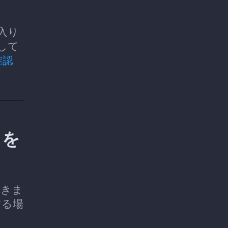
に入り
して
確認
トを
できま
する場