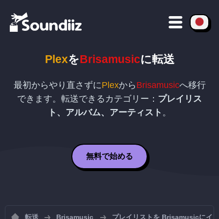
Plex
を
Brisamusic
に転送
最初からやり直さずに
Plex
から
Brisamusic
へ移行
できます。転送できるカテゴリー：
プレイリス
ト、アルバム、アーティスト
。
無料で始める
転送
Brisamusic
プレイリストを Brisamusicに