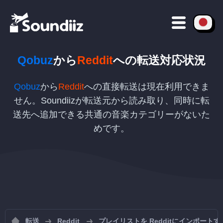
Qobuz
から
Reddit
への
転送対応状況
Qobuz
から
Reddit
への直接転送は現在利用できま
せん。Soundiizが転送元から読み取り、同時に転
送先へ追加できる共通の音楽カテゴリーがないた
めです。
転送
Reddit
プレイリストを Redditにインポートす