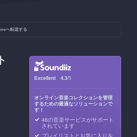
chineへ転送する
ト
Excellent
4.3
/5
オンライン音楽コレクションを管理
するための最適なソリューションで
す！
46の音楽サービスがサポート
されています
プレイリストとお気に入りを