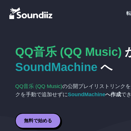
転
QQ音乐 (QQ Music)
SoundMachine
へ
QQ音乐 (QQ Music)
の公開プレイリストリンクを
クを手動で追加せずに
SoundMachine
へ作成
で
無料で始める