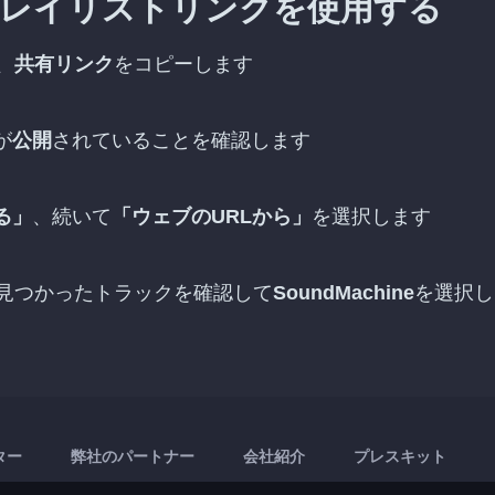
の公開プレイリストリンクを使用する
、
共有リンク
をコピーします
が
公開
されていることを確認します
る」
、続いて
「ウェブのURLから」
を選択します
付け、見つかったトラックを確認して
SoundMachine
を選択し
ター
弊社のパートナー
会社紹介
プレスキット