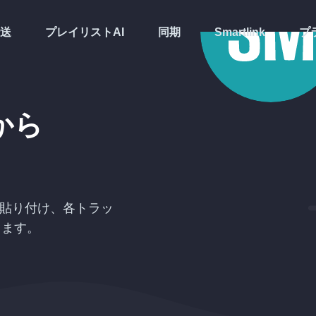
送
プレイリストAI
同期
Smartlink
プ
から
貼り付け、各トラッ
きます。