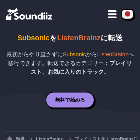
Subsonic
を
ListenBrainz
に転送
最初からやり直さずに
Subsonic
から
ListenBrainz
へ
移行できます。転送できるカテゴリー：
プレイリ
スト、お気に入りのトラック
。
無料で始める
転送
ListenBrainz
プレイリストを ListenBrain