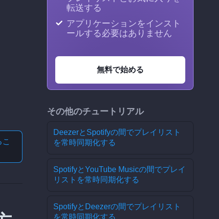
転送する
アプリケーションをインスト
ールする必要はありません
無料で始める
その他のチュートリアル
DeezerとSpotifyの間でプレイリスト
る
こ
を常時同期化する
SpotifyとYouTube Musicの間でプレイ
リストを常時同期化する
SpotifyとDeezerの間でプレイリスト
を常時同期化する