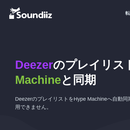
転
Deezer
のプレイリス
Machine
と同期
DeezerのプレイリストをHype Machineへ自
用できません。