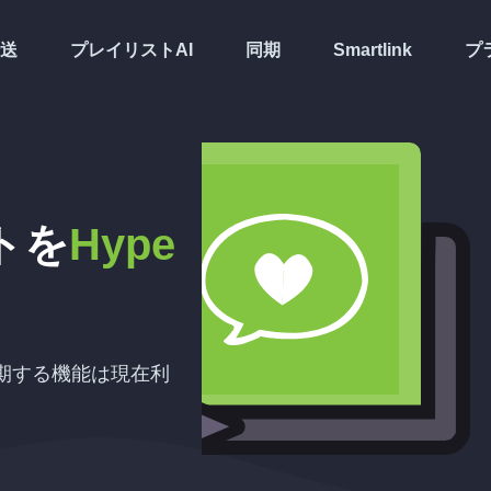
送
プレイリストAI
同期
Smartlink
プ
トを
Hype
動同期する機能は現在利