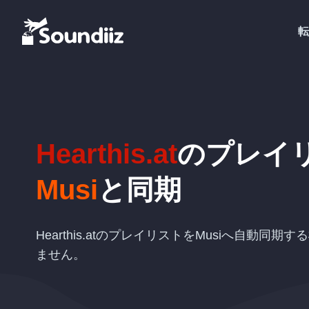
転
Hearthis.at
のプレイ
Musi
と同期
Hearthis.atのプレイリストをMusiへ自動同
ません。