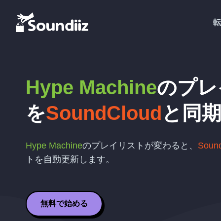
転
Hype Machine
のプレ
を
SoundCloud
と同
Hype Machine
のプレイリストが変わると、
Soun
トを自動更新します。
無料で始める