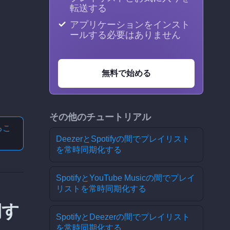
転送する
アプリケーションをインスト
ールする必要はありません
無料で始める
その他のチュートリアル
る
こ
DeezerとSpotifyの間でプレイリスト
を常時同期化する
SpotifyとYouTube Musicの間でプレイ
リストを常時同期化する
期す
SpotifyとDeezerの間でプレイリスト
を常時同期化する