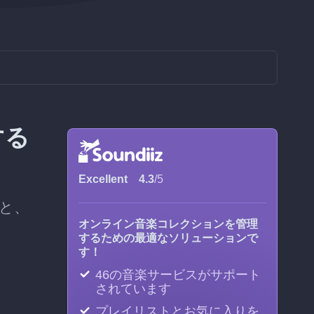
する
Excellent
4.3
/5
ぶと、
オンライン音楽コレクションを管理
するための最適なソリューションで
す！
46の音楽サービスがサポート
されています
プレイリストとお気に入りを