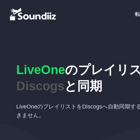
転
LiveOne
のプレイリ
Discogs
と同期
LiveOneのプレイリストをDiscogsへ自動同
きません。