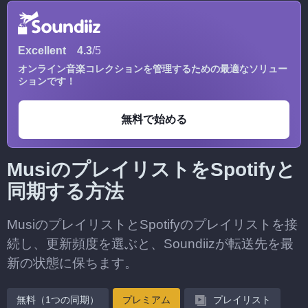
Excellent
4.3
/5
オンライン音楽コレクションを管理するための最適なソリュー
ションです！
無料で始める
MusiのプレイリストをSpotifyと
同期する方法
MusiのプレイリストとSpotifyのプレイリストを接
続し、更新頻度を選ぶと、Soundiizが転送先を最
新の状態に保ちます。
無料（1つの同期）
プレミアム
プレイリスト