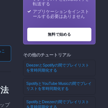
転送する
アプリケーションをインスト
ールする必要はありません
無料で始める
る
こ
その他のチュートリアル
DeezerとSpotifyの間でプレイリスト
を常時同期化する
SpotifyとYouTube Musicの間でプレイ
方法
リストを常時同期化する
SpotifyとDeezerの間でプレイリスト
テップ
を常時同期化する