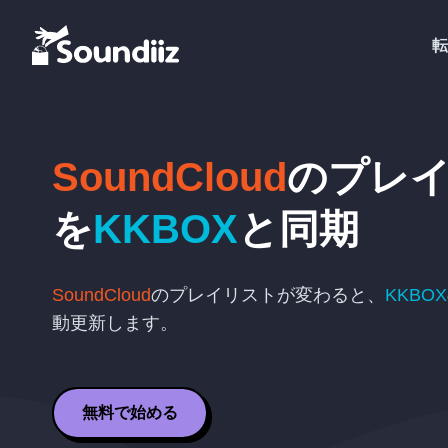
転
SoundCloud
のプレ
を
KKBOX
と同期
SoundCloud
のプレイリストが変わると、
KKBOX
動更新します。
無料で始める