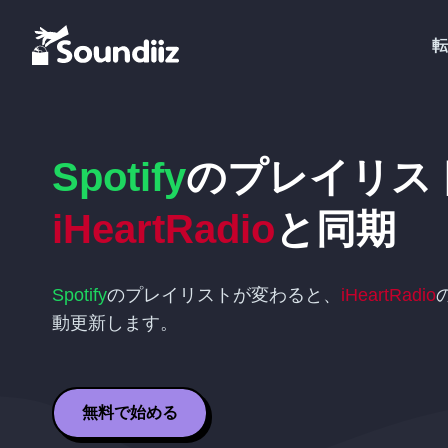
転
Spotify
のプレイリス
iHeartRadio
と同期
Spotify
のプレイリストが変わると、
iHeartRadio
動更新します。
無料で始める