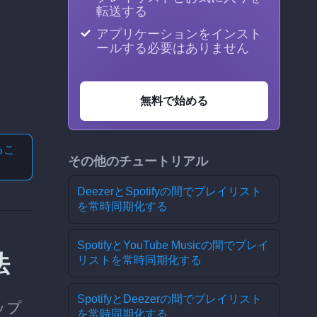
転送する
アプリケーションをインスト
ールする必要はありません
無料で始める
る
こ
その他のチュートリアル
DeezerとSpotifyの間でプレイリスト
を常時同期化する
SpotifyとYouTube Musicの間でプレイ
法
リストを常時同期化する
SpotifyとDeezerの間でプレイリスト
ップ
を常時同期化する