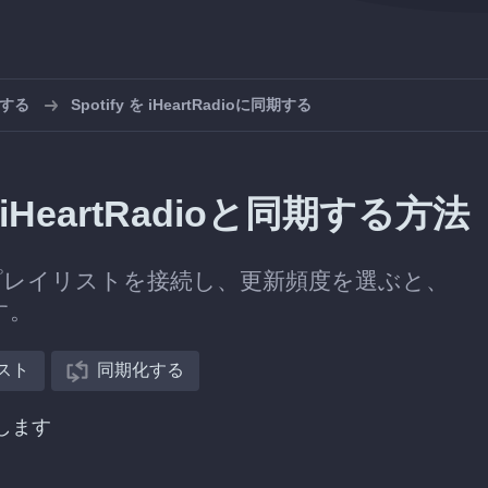
化する
Spotify を iHeartRadioに同期する
iHeartRadioと同期する方法
dioのプレイリストを接続し、更新頻度を選ぶと、
す。
スト
同期化する
択します