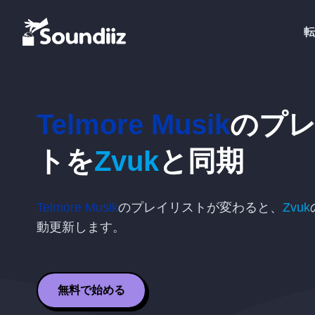
転
Telmore Musik
のプ
トを
Zvuk
と同期
Telmore Musik
のプレイリストが変わると、
Zvuk
動更新します。
無料で始める