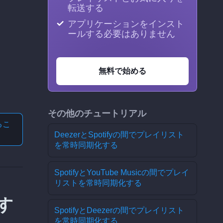
転送する
アプリケーションをインスト
ールする必要はありません
無料で始める
その他のチュートリアル
る
こ
DeezerとSpotifyの間でプレイリスト
を常時同期化する
SpotifyとYouTube Musicの間でプレイ
リストを常時同期化する
期す
SpotifyとDeezerの間でプレイリスト
を常時同期化する