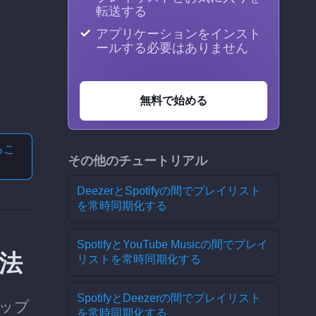
転送する
アプリケーションをインスト
ールする必要はありません
無料で始める
る
こ
その他のチュートリアル
DeezerとSpotifyの間でプレイリスト
を常時同期化する
SpotifyとYouTube Musicの間でプレイ
方法
リストを常時同期化する
SpotifyとDeezerの間でプレイリスト
テップ
を常時同期化する