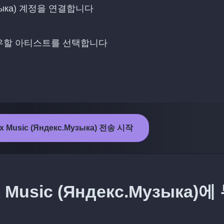
.Музыка) 계정을 연결합니다
에서 팔로우할 아티스트를 선택합니다
ex Music (Яндекс.Музыка) 전송 시작
 Music (Яндекс.Музыка)에