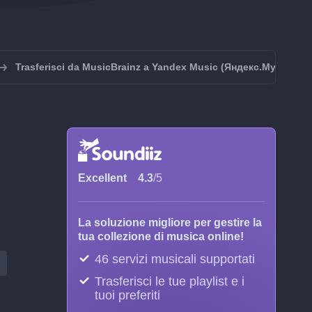
Trasferisci da MusicBrainz a Yandex Music (Яндекс.Музыка)
Excellent
4.3
/5
La soluzione migliore per gestire la
tua collezione di musica online!
46 servizi musicali supportati
Trasferisci le tue playlist e i
tuoi preferiti