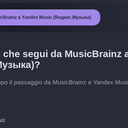
usicBrainz a Yandex Music (Яндекс.Музыка)
ti che segui da MusicBrainz 
Музыка)?
i dopo il passaggio da MusicBrainz a Yandex Mus
sci