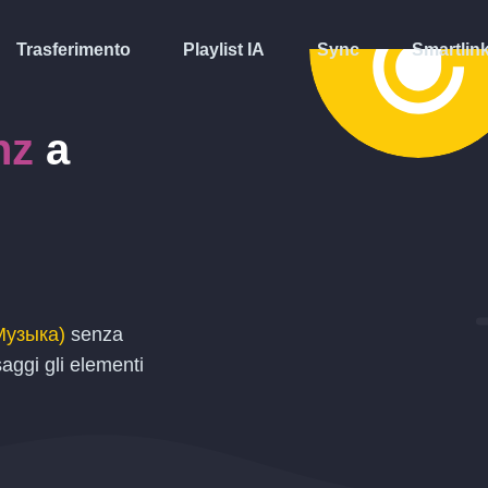
Trasferimento
Playlist IA
Sync
Smartlin
nz
a
Музыка)
senza
saggi gli elementi