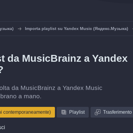
узыка)
Importa playlist su Yandex Music (Яндекс.Музыка)
ist da MusicBrainz a Yandex
?
accolta da MusicBrainz a Yandex Music
 brano a mano.
oni contemporaneamente)
Playlist
Trasferimento
sci