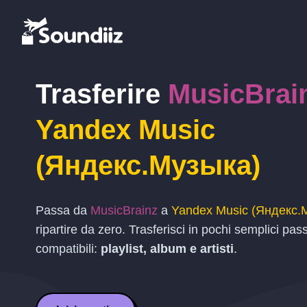
Trasferire
MusicBrai
Yandex Music
(Яндекс.Музыка)
Passa da
MusicBrainz
a
Yandex Music (Яндекс.
ripartire da zero. Trasferisci in pochi semplici pas
compatibili:
playlist, album e artisti
.