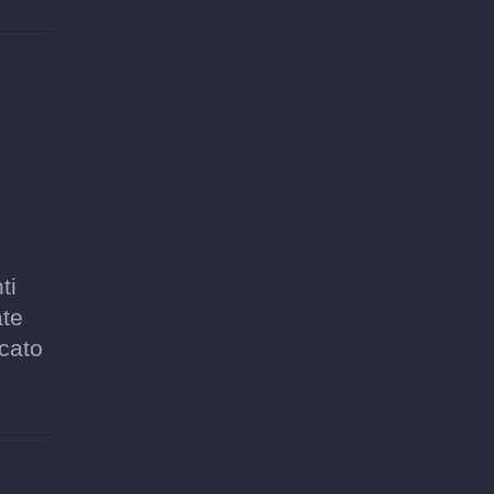
ti
ate
icato