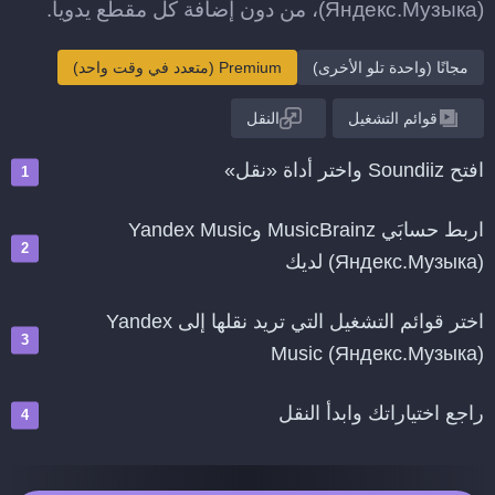
(Яндекс.Музыка)، من دون إضافة كل مقطع يدويا.
مجانًا (واحدة تلو الأخرى)
Premium (متعدد في وقت واحد)
قوائم التشغيل
النقل
افتح Soundiiz واختر أداة «نقل»
اربط حسابَي MusicBrainz وYandex Music
(Яндекс.Музыка) لديك
اختر قوائم التشغيل التي تريد نقلها إلى Yandex
Music (Яндекс.Музыка)
راجع اختياراتك وابدأ النقل