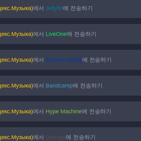
декс.Музыка)
에서
Jellyfin
에 전송하기
декс.Музыка)
에서
LiveOne
에 전송하기
декс.Музыка)
에서
Telmore Musik
에 전송하기
декс.Музыка)
에서
Bandcamp
에 전송하기
декс.Музыка)
에서
Hype Machine
에 전송하기
декс.Музыка)
에서
Discogs
에 전송하기