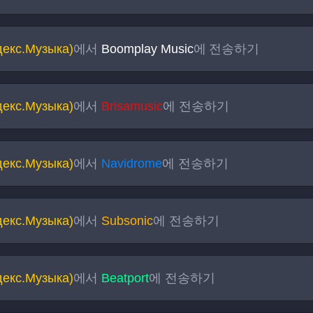
декс.Музыка)
에서
Boomplay Music
에 전송하기
декс.Музыка)
에서
Brisamusic
에 전송하기
декс.Музыка)
에서
Navidrome
에 전송하기
декс.Музыка)
에서
Subsonic
에 전송하기
декс.Музыка)
에서
Beatport
에 전송하기