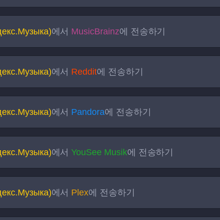
декс.Музыка)
에서
MusicBrainz
에 전송하기
декс.Музыка)
에서
Reddit
에 전송하기
декс.Музыка)
에서
Pandora
에 전송하기
декс.Музыка)
에서
YouSee Musik
에 전송하기
декс.Музыка)
에서
Plex
에 전송하기