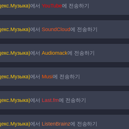
декс.Музыка)
에서
YouTube
에 전송하기
декс.Музыка)
에서
SoundCloud
에 전송하기
декс.Музыка)
에서
Audiomack
에 전송하기
декс.Музыка)
에서
Musi
에 전송하기
декс.Музыка)
에서
Last.fm
에 전송하기
декс.Музыка)
에서
ListenBrainz
에 전송하기