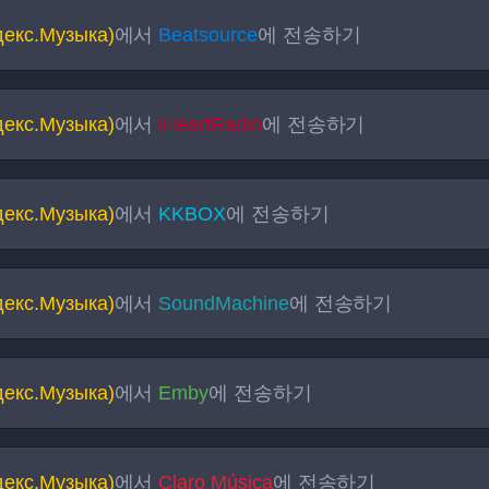
декс.Музыка)
에서
Beatsource
에 전송하기
декс.Музыка)
에서
iHeartRadio
에 전송하기
декс.Музыка)
에서
KKBOX
에 전송하기
декс.Музыка)
에서
SoundMachine
에 전송하기
декс.Музыка)
에서
Emby
에 전송하기
декс.Музыка)
에서
Claro Música
에 전송하기